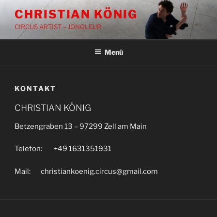
Zum
CHRISTIAN KÖNIG
Inhalt
CIRCUS ARTIST – JONGLEUR
springen
Menü
KONTAKT
CHRISTIAN KÖNIG
Betzengraben 13 – 97299 Zell am Main
Telefon: +49 1631351931
Mail: christiankoenig.circus@gmail.com